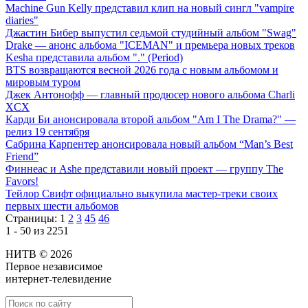
Machine Gun Kelly представил клип на новый сингл "vampire
diaries"
Джастин Бибер выпустил седьмой студийный альбом "Swag"
Drake — анонс альбома "ICEMAN" и премьера новых треков
Kesha представила альбом "." (Period)
BTS возвращаются весной 2026 года с новым альбомом и
мировым туром
Джек Антонофф — главный продюсер нового альбома Charli
XCX
Карди Би анонсировала второй альбом "Am I The Drama?" —
релиз 19 сентября
Сабрина Карпентер анонсировала новый альбом “Man’s Best
Friend”
Финнеас и Ashe представили новый проект — группу The
Favors!
Тейлор Свифт официально выкупила мастер-треки своих
первых шести альбомов
Страницы:
1
2
3
45
46
1 - 50 из 2251
НИТВ © 2026
Первое независимое
интернет-телевидение