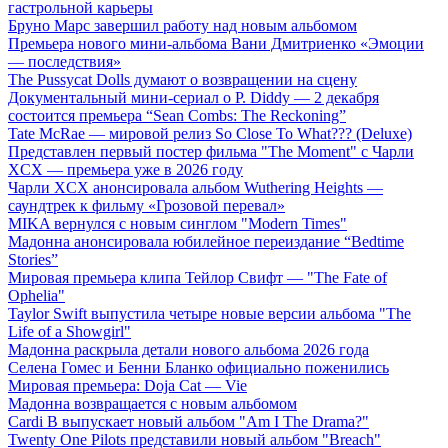
гастрольной карьеры
Бруно Марс завершил работу над новым альбомом
Премьера нового мини-альбома Вани Дмитриенко «Эмоции
— последствия»
The Pussycat Dolls думают о возвращении на сцену
Документальный мини-сериал о P. Diddy — 2 декабря
состоится премьера “Sean Combs: The Reckoning”
Tate McRae — мировой релиз So Close To What??? (Deluxe)
Представлен первый постер фильма "The Moment" с Чарли
XCX — премьера уже в 2026 году
Чарли XCX анонсировала альбом Wuthering Heights —
саундтрек к фильму «Грозовой перевал»
MIKA вернулся с новым синглом "Modern Times"
Мадонна анонсировала юбилейное переиздание “Bedtime
Stories”
Мировая премьера клипа Тейлор Свифт — "The Fate of
Ophelia"
Taylor Swift выпустила четыре новые версии альбома "The
Life of a Showgirl"
Мадонна раскрыла детали нового альбома 2026 года
Селена Гомес и Бенни Бланко официально поженились
Мировая премьера: Doja Cat — Vie
Мадонна возвращается с новым альбомом
Cardi B выпускает новый альбом "Am I The Drama?"
Twenty One Pilots представили новый альбом "Breach"