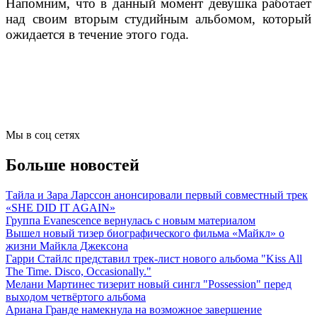
Напомним, что в данный момент девушка работает
над своим вторым студийным альбомом, который
ожидается в течение этого года.
Мы в соц сетях
Больше новостей
Тайла и Зара Ларссон анонсировали первый совместный трек
«SHE DID IT AGAIN»
Группа Evanescence вернулась с новым материалом
Вышел новый тизер биографического фильма «Майкл» о
жизни Майкла Джексона
Гарри Стайлс представил трек-лист нового альбома "Kiss All
The Time. Disco, Occasionally."
Мелани Мартинес тизерит новый сингл "Possession" перед
выходом четвёртого альбома
Ариана Гранде намекнула на возможное завершение