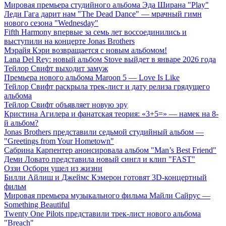
Мировая премьера студийного альбома Эда Ширана "Play"
Леди Гага дарит нам "The Dead Dance" — мрачный гимн
нового сезона "Wednesday"
Fifth Harmony впервые за семь лет воссоединились и
выступили на концерте Jonas Brothers
Мэрайя Кэри возвращается с новым альбомом!
Lana Del Rey: новый альбом Stove выйдет в январе 2026 года
Тейлор Свифт выходит замуж
Премьера нового альбома Maroon 5 — Love Is Like
Тейлор Свифт раскрыла трек-лист и дату релиза грядущего
альбома
Тейлор Свифт объявляет новую эру
Кристина Агилера и фанатская теория: «3+5=» — намек на 8-
й альбом?
Jonas Brothers представили седьмой студийный альбом —
"Greetings from Your Hometown"
Сабрина Карпентер анонсировала альбом "Man’s Best Friend"
Деми Ловато представила новый сингл и клип "FAST"
Оззи Осборн ушел из жизни
Билли Айлиш и Джеймс Кэмерон готовят 3D-концертный
фильм
Мировая премьера музыкального фильма Майли Сайрус —
Something Beautiful
Twenty One Pilots представили трек-лист нового альбома
"Breach"