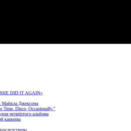
 «SHE DID IT AGAIN»
и Майкла Джексона
 Time. Disco, Occasionally."
одом четвёртого альбома
ой карьеры
последствия»