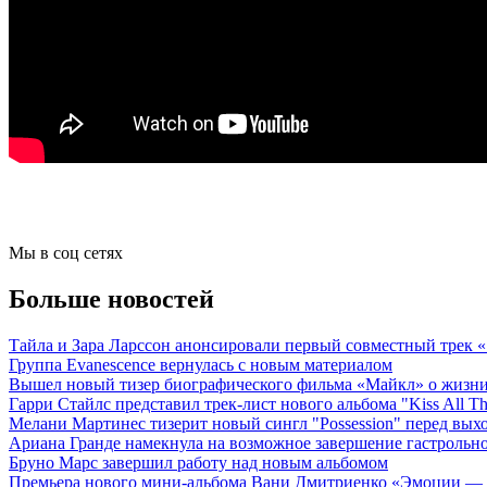
Мы в соц сетях
Больше новостей
Тайла и Зара Ларссон анонсировали первый совместный трек
Группа Evanescence вернулась с новым материалом
Вышел новый тизер биографического фильма «Майкл» о жизн
Гарри Стайлс представил трек-лист нового альбома "Kiss All The
Мелани Мартинес тизерит новый сингл "Possession" перед вых
Ариана Гранде намекнула на возможное завершение гастрольн
Бруно Марс завершил работу над новым альбомом
Премьера нового мини-альбома Вани Дмитриенко «Эмоции — 