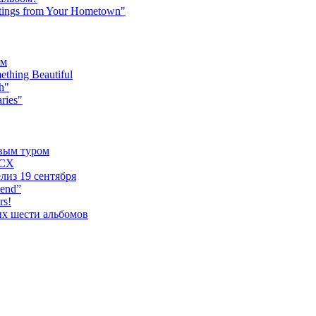
tings from Your Hometown"
ьм
hing Beautiful
h"
ries"
овым туром
XCX
лиз 19 сентября
iend”
rs!
ых шести альбомов