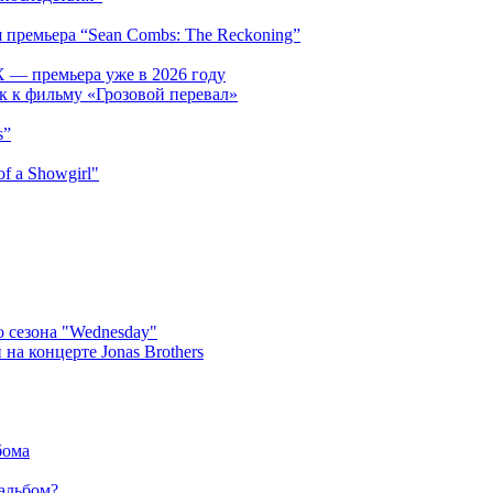
 премьера “Sean Combs: The Reckoning”
 — премьера уже в 2026 году
к к фильму «Грозовой перевал»
s”
f a Showgirl"
 сезона "Wednesday"
на концерте Jonas Brothers
бома
 альбом?