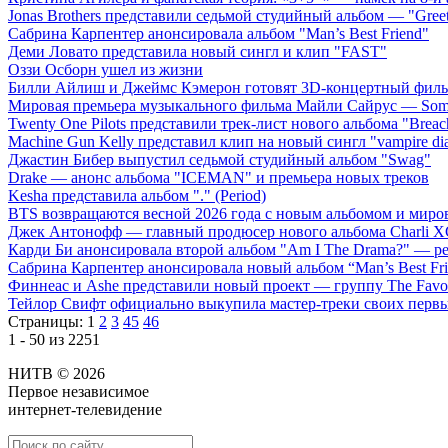
Jonas Brothers представили седьмой студийный альбом — "Gree
Сабрина Карпентер анонсировала альбом "Man’s Best Friend"
Деми Ловато представила новый сингл и клип "FAST"
Оззи Осборн ушел из жизни
Билли Айлиш и Джеймс Кэмерон готовят 3D-концертный фил
Мировая премьера музыкального фильма Майли Сайрус — Somet
Twenty One Pilots представили трек-лист нового альбома "Breac
Machine Gun Kelly представил клип на новый сингл "vampire dia
Джастин Бибер выпустил седьмой студийный альбом "Swag"
Drake — анонс альбома "ICEMAN" и премьера новых треков
Kesha представила альбом "." (Period)
BTS возвращаются весной 2026 года с новым альбомом и мир
Джек Антонофф — главный продюсер нового альбома Charli 
Карди Би анонсировала второй альбом "Am I The Drama?" — ре
Сабрина Карпентер анонсировала новый альбом “Man’s Best Fr
Финнеас и Ashe представили новый проект — группу The Favo
Тейлор Свифт официально выкупила мастер-треки своих перв
Страницы:
1
2
3
45
46
1 - 50 из 2251
НИТВ © 2026
Первое независимое
интернет-телевидение