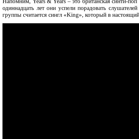
Напомним, Years & Years – это британская синти-поп 
одиннадцать лет они успели порадовать слушателе
группы считается сингл «King», который в настоящи