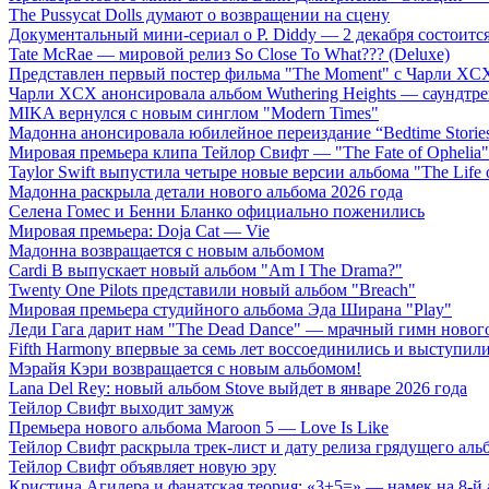
The Pussycat Dolls думают о возвращении на сцену
Документальный мини-сериал о P. Diddy — 2 декабря состоится
Tate McRae — мировой релиз So Close To What??? (Deluxe)
Представлен первый постер фильма "The Moment" с Чарли XCX
Чарли XCX анонсировала альбом Wuthering Heights — саундтре
MIKA вернулся с новым синглом "Modern Times"
Мадонна анонсировала юбилейное переиздание “Bedtime Storie
Мировая премьера клипа Тейлор Свифт — "The Fate of Ophelia"
Taylor Swift выпустила четыре новые версии альбома "The Life o
Мадонна раскрыла детали нового альбома 2026 года
Селена Гомес и Бенни Бланко официально поженились
Мировая премьера: Doja Cat — Vie
Мадонна возвращается с новым альбомом
Cardi B выпускает новый альбом "Am I The Drama?"
Twenty One Pilots представили новый альбом "Breach"
Мировая премьера студийного альбома Эда Ширана "Play"
Леди Гага дарит нам "The Dead Dance" — мрачный гимн нового
Fifth Harmony впервые за семь лет воссоединились и выступили 
Мэрайя Кэри возвращается с новым альбомом!
Lana Del Rey: новый альбом Stove выйдет в январе 2026 года
Тейлор Свифт выходит замуж
Премьера нового альбома Maroon 5 — Love Is Like
Тейлор Свифт раскрыла трек-лист и дату релиза грядущего аль
Тейлор Свифт объявляет новую эру
Кристина Агилера и фанатская теория: «3+5=» — намек на 8-й