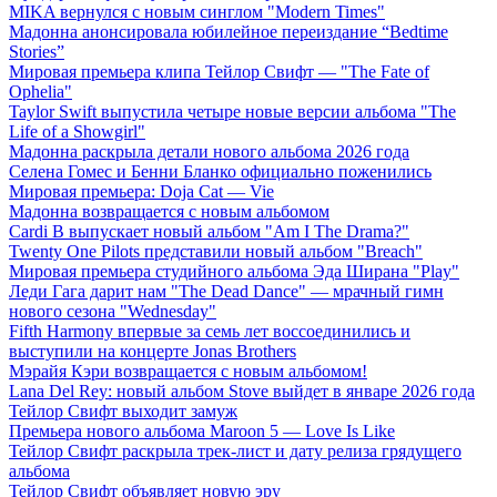
MIKA вернулся с новым синглом "Modern Times"
Мадонна анонсировала юбилейное переиздание “Bedtime
Stories”
Мировая премьера клипа Тейлор Свифт — "The Fate of
Ophelia"
Taylor Swift выпустила четыре новые версии альбома "The
Life of a Showgirl"
Мадонна раскрыла детали нового альбома 2026 года
Селена Гомес и Бенни Бланко официально поженились
Мировая премьера: Doja Cat — Vie
Мадонна возвращается с новым альбомом
Cardi B выпускает новый альбом "Am I The Drama?"
Twenty One Pilots представили новый альбом "Breach"
Мировая премьера студийного альбома Эда Ширана "Play"
Леди Гага дарит нам "The Dead Dance" — мрачный гимн
нового сезона "Wednesday"
Fifth Harmony впервые за семь лет воссоединились и
выступили на концерте Jonas Brothers
Мэрайя Кэри возвращается с новым альбомом!
Lana Del Rey: новый альбом Stove выйдет в январе 2026 года
Тейлор Свифт выходит замуж
Премьера нового альбома Maroon 5 — Love Is Like
Тейлор Свифт раскрыла трек-лист и дату релиза грядущего
альбома
Тейлор Свифт объявляет новую эру