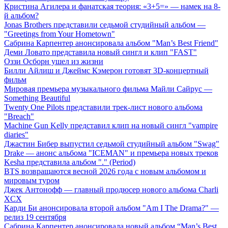
Кристина Агилера и фанатская теория: «3+5=» — намек на 8-
й альбом?
Jonas Brothers представили седьмой студийный альбом —
"Greetings from Your Hometown"
Сабрина Карпентер анонсировала альбом "Man’s Best Friend"
Деми Ловато представила новый сингл и клип "FAST"
Оззи Осборн ушел из жизни
Билли Айлиш и Джеймс Кэмерон готовят 3D-концертный
фильм
Мировая премьера музыкального фильма Майли Сайрус —
Something Beautiful
Twenty One Pilots представили трек-лист нового альбома
"Breach"
Machine Gun Kelly представил клип на новый сингл "vampire
diaries"
Джастин Бибер выпустил седьмой студийный альбом "Swag"
Drake — анонс альбома "ICEMAN" и премьера новых треков
Kesha представила альбом "." (Period)
BTS возвращаются весной 2026 года с новым альбомом и
мировым туром
Джек Антонофф — главный продюсер нового альбома Charli
XCX
Карди Би анонсировала второй альбом "Am I The Drama?" —
релиз 19 сентября
Сабрина Карпентер анонсировала новый альбом “Man’s Best