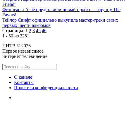
Friend”
Финнеас и Ashe представили новый проект — группу The
Favors!
Тейлор Свифт официально выкупила мастер-треки своих
первых шести альбомов
Страницы:
1
2
3
45
46
1 - 50 из 2251
НИТВ © 2026
Первое независимое
интернет-телевидение
О канале
Контакты
Политика конфиденциальности