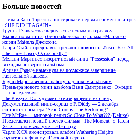
Больше новостей
Тайла и Зара Ларссон анонсировали первый совместный трек
«SHE DID IT AGAIN»
Группа Evanescence вернулась с новым материалом
Вышел новый тизер биографического фильма «Майкл» о
жизни Майкла Джексона
Гарри Стайлс представил трек-лист нового альбома "Kiss All
The Time. Disco, Occasionally."
Мелани Мартинес тизерит новый сингл "Possession" перед
выходом четвёртого альбома
Ариана Гранде намекнула на возможное завершение
гастрольной карьеры
Бруно Марс завершил работу над новым альбомом
Премьера нового мини-альбома Вани Дмитриенко «Эмоции
— последствия»
The Pussycat Dolls думают о возвращении на сцену
Документальный мини-сериал о P. Diddy — 2 декабря
состоится премьера “Sean Combs: The Reckoning”
Tate McRae — мировой релиз So Close To What??? (Deluxe)
Представлен первый постер фильма "The Moment" с Чарли
XCX — премьера уже в 2026 году
Чарли XCX анонсировала альбом Wuthering Heights —
саундтрек к фильму «Грозовой перевал»