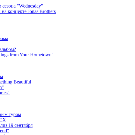
 сезона "Wednesday"
на концерте Jonas Brothers
бома
 альбом?
tings from Your Hometown"
ьм
hing Beautiful
h"
ries"
овым туром
XCX
лиз 19 сентября
iend”