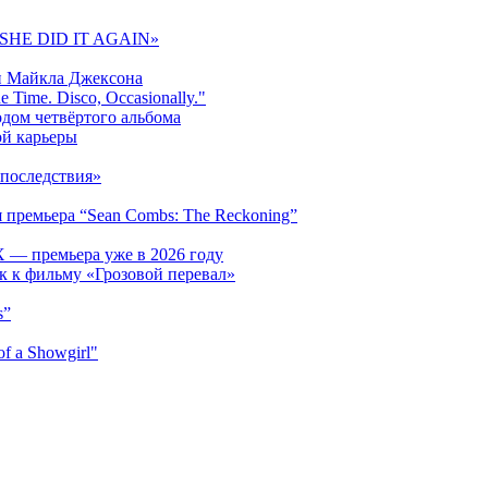
 «SHE DID IT AGAIN»
и Майкла Джексона
 Time. Disco, Occasionally."
одом четвёртого альбома
ой карьеры
последствия»
 премьера “Sean Combs: The Reckoning”
 — премьера уже в 2026 году
к к фильму «Грозовой перевал»
s”
f a Showgirl"