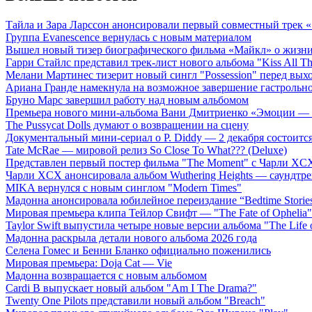
Тайла и Зара Ларссон анонсировали первый совместный трек
Группа Evanescence вернулась с новым материалом
Вышел новый тизер биографического фильма «Майкл» о жизн
Гарри Стайлс представил трек-лист нового альбома "Kiss All The
Мелани Мартинес тизерит новый сингл "Possession" перед вых
Ариана Гранде намекнула на возможное завершение гастрольн
Бруно Марс завершил работу над новым альбомом
Премьера нового мини-альбома Вани Дмитриенко «Эмоции — 
The Pussycat Dolls думают о возвращении на сцену
Документальный мини-сериал о P. Diddy — 2 декабря состоится
Tate McRae — мировой релиз So Close To What??? (Deluxe)
Представлен первый постер фильма "The Moment" с Чарли XCX
Чарли XCX анонсировала альбом Wuthering Heights — саундтре
MIKA вернулся с новым синглом "Modern Times"
Мадонна анонсировала юбилейное переиздание “Bedtime Storie
Мировая премьера клипа Тейлор Свифт — "The Fate of Ophelia"
Taylor Swift выпустила четыре новые версии альбома "The Life o
Мадонна раскрыла детали нового альбома 2026 года
Селена Гомес и Бенни Бланко официально поженились
Мировая премьера: Doja Cat — Vie
Мадонна возвращается с новым альбомом
Cardi B выпускает новый альбом "Am I The Drama?"
Twenty One Pilots представили новый альбом "Breach"