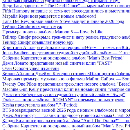
Мировая премьера студийного альбома Эда Ширана "Play"
Леди Гага дарит нам "The Dead Dance" — мрачный гимн нового
Fifth Harmony впервые за семь лет воссоединились и выступили 
Мэрайя Кэри возвращается с новым альбомом!
Lana Del Rey: новый альбом Stove выйдет в январе 2026 года
Тейлор Свифт выходит замуж
Премьера нового альбома Maroon 5 — Love Is Like
Тейлор Свифт раскрыла трек-лист и дату релиза грядущего аль
Тейлор Свифт объявляет новую эру
Кристина Агилера и фанатская теория: «3+5=» — намек на 8-й
Jonas Brothers представили седьмой студийный альбом — "Gree
Сабрина Карпентер анонсировала альбом "Man’s Best Friend"
Деми Ловато представила новый сингл и клип "FAST"
Оззи Осборн ушел из жизни
Билли Айлиш и Джеймс Кэмерон готовят 3D-концертный фил
Мировая премьера музыкального фильма Майли Сайрус — Somet
Twenty One Pilots представили трек-лист нового альбома "Breac
Machine Gun Kelly представил клип на новый сингл "vampire dia
Джастин Бибер выпустил седьмой студийный альбом "Swag"
Drake — анонс альбома "ICEMAN" и премьера новых треков
Kesha представила альбом "." (Period)
BTS возвращаются весной 2026 года с новым альбомом и мир
Джек Антонофф — главный продюсер нового альбома Charli 
Карди Би анонсировала второй альбом "Am I The Drama?" — ре
Сабрина Карпентер анонсировала новый альбом “Man’s Best Fr