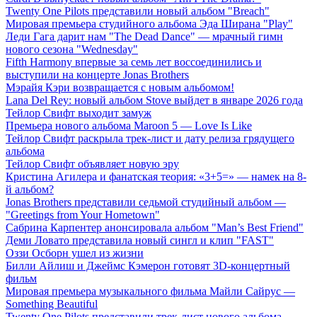
Twenty One Pilots представили новый альбом "Breach"
Мировая премьера студийного альбома Эда Ширана "Play"
Леди Гага дарит нам "The Dead Dance" — мрачный гимн
нового сезона "Wednesday"
Fifth Harmony впервые за семь лет воссоединились и
выступили на концерте Jonas Brothers
Мэрайя Кэри возвращается с новым альбомом!
Lana Del Rey: новый альбом Stove выйдет в январе 2026 года
Тейлор Свифт выходит замуж
Премьера нового альбома Maroon 5 — Love Is Like
Тейлор Свифт раскрыла трек-лист и дату релиза грядущего
альбома
Тейлор Свифт объявляет новую эру
Кристина Агилера и фанатская теория: «3+5=» — намек на 8-
й альбом?
Jonas Brothers представили седьмой студийный альбом —
"Greetings from Your Hometown"
Сабрина Карпентер анонсировала альбом "Man’s Best Friend"
Деми Ловато представила новый сингл и клип "FAST"
Оззи Осборн ушел из жизни
Билли Айлиш и Джеймс Кэмерон готовят 3D-концертный
фильм
Мировая премьера музыкального фильма Майли Сайрус —
Something Beautiful
Twenty One Pilots представили трек-лист нового альбома