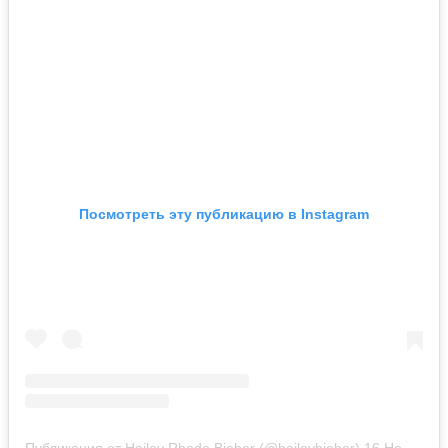
Посмотреть эту публикацию в Instagram
Публикация от Hailey Rhode Bieber (@haileybieber)
16 Ноя 2018 в 8:55 PST