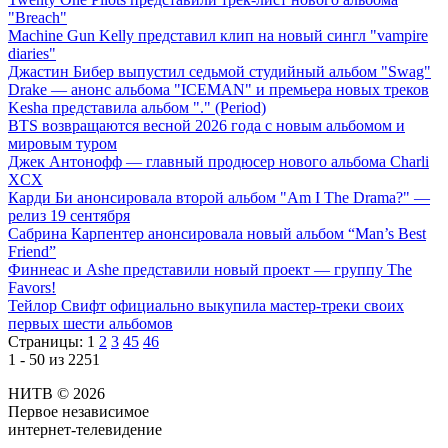
"Breach"
Machine Gun Kelly представил клип на новый сингл "vampire
diaries"
Джастин Бибер выпустил седьмой студийный альбом "Swag"
Drake — анонс альбома "ICEMAN" и премьера новых треков
Kesha представила альбом "." (Period)
BTS возвращаются весной 2026 года с новым альбомом и
мировым туром
Джек Антонофф — главный продюсер нового альбома Charli
XCX
Карди Би анонсировала второй альбом "Am I The Drama?" —
релиз 19 сентября
Сабрина Карпентер анонсировала новый альбом “Man’s Best
Friend”
Финнеас и Ashe представили новый проект — группу The
Favors!
Тейлор Свифт официально выкупила мастер-треки своих
первых шести альбомов
Страницы:
1
2
3
45
46
1 - 50 из 2251
НИТВ © 2026
Первое независимое
интернет-телевидение