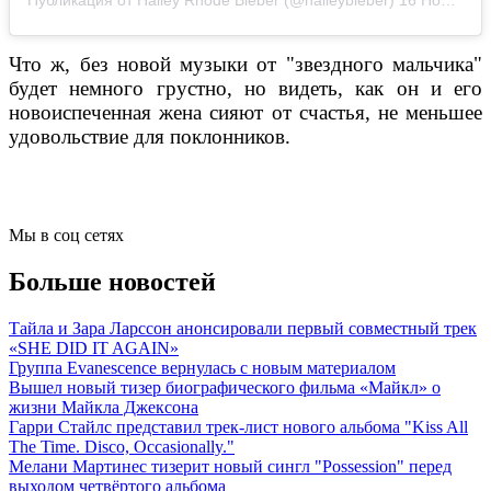
Что ж, без новой музыки от "звездного мальчика"
будет немного грустно, но видеть, как он и его
новоиспеченная жена сияют от счастья, не меньшее
удовольствие для поклонников.
Мы в соц сетях
Больше новостей
Тайла и Зара Ларссон анонсировали первый совместный трек
«SHE DID IT AGAIN»
Группа Evanescence вернулась с новым материалом
Вышел новый тизер биографического фильма «Майкл» о
жизни Майкла Джексона
Гарри Стайлс представил трек-лист нового альбома "Kiss All
The Time. Disco, Occasionally."
Мелани Мартинес тизерит новый сингл "Possession" перед
выходом четвёртого альбома