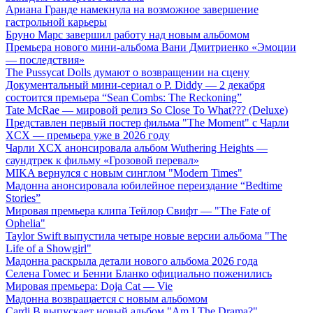
Ариана Гранде намекнула на возможное завершение
гастрольной карьеры
Бруно Марс завершил работу над новым альбомом
Премьера нового мини-альбома Вани Дмитриенко «Эмоции
— последствия»
The Pussycat Dolls думают о возвращении на сцену
Документальный мини-сериал о P. Diddy — 2 декабря
состоится премьера “Sean Combs: The Reckoning”
Tate McRae — мировой релиз So Close To What??? (Deluxe)
Представлен первый постер фильма "The Moment" с Чарли
XCX — премьера уже в 2026 году
Чарли XCX анонсировала альбом Wuthering Heights —
саундтрек к фильму «Грозовой перевал»
MIKA вернулся с новым синглом "Modern Times"
Мадонна анонсировала юбилейное переиздание “Bedtime
Stories”
Мировая премьера клипа Тейлор Свифт — "The Fate of
Ophelia"
Taylor Swift выпустила четыре новые версии альбома "The
Life of a Showgirl"
Мадонна раскрыла детали нового альбома 2026 года
Селена Гомес и Бенни Бланко официально поженились
Мировая премьера: Doja Cat — Vie
Мадонна возвращается с новым альбомом
Cardi B выпускает новый альбом "Am I The Drama?"