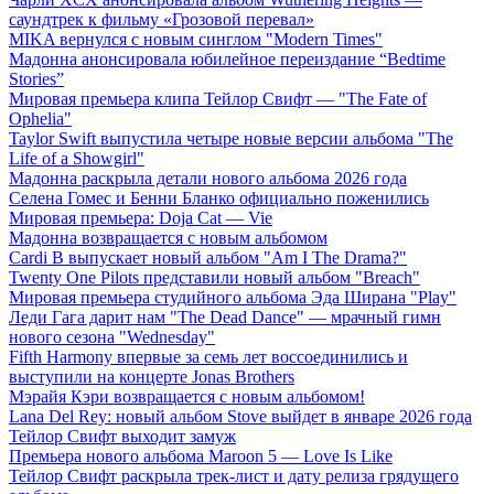
саундтрек к фильму «Грозовой перевал»
MIKA вернулся с новым синглом "Modern Times"
Мадонна анонсировала юбилейное переиздание “Bedtime
Stories”
Мировая премьера клипа Тейлор Свифт — "The Fate of
Ophelia"
Taylor Swift выпустила четыре новые версии альбома "The
Life of a Showgirl"
Мадонна раскрыла детали нового альбома 2026 года
Селена Гомес и Бенни Бланко официально поженились
Мировая премьера: Doja Cat — Vie
Мадонна возвращается с новым альбомом
Cardi B выпускает новый альбом "Am I The Drama?"
Twenty One Pilots представили новый альбом "Breach"
Мировая премьера студийного альбома Эда Ширана "Play"
Леди Гага дарит нам "The Dead Dance" — мрачный гимн
нового сезона "Wednesday"
Fifth Harmony впервые за семь лет воссоединились и
выступили на концерте Jonas Brothers
Мэрайя Кэри возвращается с новым альбомом!
Lana Del Rey: новый альбом Stove выйдет в январе 2026 года
Тейлор Свифт выходит замуж
Премьера нового альбома Maroon 5 — Love Is Like
Тейлор Свифт раскрыла трек-лист и дату релиза грядущего