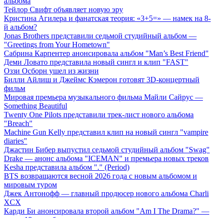
альбома
Тейлор Свифт объявляет новую эру
Кристина Агилера и фанатская теория: «3+5=» — намек на 8-
й альбом?
Jonas Brothers представили седьмой студийный альбом —
"Greetings from Your Hometown"
Сабрина Карпентер анонсировала альбом "Man’s Best Friend"
Деми Ловато представила новый сингл и клип "FAST"
Оззи Осборн ушел из жизни
Билли Айлиш и Джеймс Кэмерон готовят 3D-концертный
фильм
Мировая премьера музыкального фильма Майли Сайрус —
Something Beautiful
Twenty One Pilots представили трек-лист нового альбома
"Breach"
Machine Gun Kelly представил клип на новый сингл "vampire
diaries"
Джастин Бибер выпустил седьмой студийный альбом "Swag"
Drake — анонс альбома "ICEMAN" и премьера новых треков
Kesha представила альбом "." (Period)
BTS возвращаются весной 2026 года с новым альбомом и
мировым туром
Джек Антонофф — главный продюсер нового альбома Charli
XCX
Карди Би анонсировала второй альбом "Am I The Drama?" —