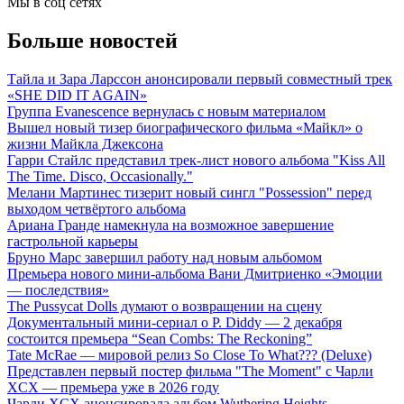
Мы в соц сетях
Больше новостей
Тайла и Зара Ларссон анонсировали первый совместный трек
«SHE DID IT AGAIN»
Группа Evanescence вернулась с новым материалом
Вышел новый тизер биографического фильма «Майкл» о
жизни Майкла Джексона
Гарри Стайлс представил трек-лист нового альбома "Kiss All
The Time. Disco, Occasionally."
Мелани Мартинес тизерит новый сингл "Possession" перед
выходом четвёртого альбома
Ариана Гранде намекнула на возможное завершение
гастрольной карьеры
Бруно Марс завершил работу над новым альбомом
Премьера нового мини-альбома Вани Дмитриенко «Эмоции
— последствия»
The Pussycat Dolls думают о возвращении на сцену
Документальный мини-сериал о P. Diddy — 2 декабря
состоится премьера “Sean Combs: The Reckoning”
Tate McRae — мировой релиз So Close To What??? (Deluxe)
Представлен первый постер фильма "The Moment" с Чарли
XCX — премьера уже в 2026 году
Чарли XCX анонсировала альбом Wuthering Heights —