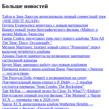
Больше новостей
Тайла и Зара Ларссон анонсировали первый совместный трек
«SHE DID IT AGAIN»
Группа Evanescence вернулась с новым материалом
Вышел новый тизер биографического фильма «Майкл» о
жизни Майкла Джексона
Гарри Стайлс представил трек-лист нового альбома "Kiss All
The Time. Disco, Occasionally."
Мелани Мартинес тизерит новый сингл "Possession" перед
выходом четвёртого альбома
Ариана Гранде намекнула на возможное завершение
гастрольной карьеры
Бруно Марс завершил работу над новым альбомом
Премьера нового мини-альбома Вани Дмитриенко «Эмоции
— последствия»
The Pussycat Dolls думают о возвращении на сцену
Документальный мини-сериал о P. Diddy — 2 декабря
состоится премьера “Sean Combs: The Reckoning”
Tate McRae — мировой релиз So Close To What??? (Deluxe)
Представлен первый постер фильма "The Moment" с Чарли
XCX — премьера уже в 2026 году
Чарли XCX анонсировала альбом Wuthering Heights —
саундтрек к фильму «Грозовой перевал»