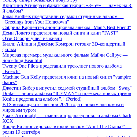
Кристина Агилера и фанатская теория: «3+5=» — намек на 8-
й альбом?
Jonas Brothers представили седьмой студийный альбом —
"Greetings from Your Hometown"
Сабрина Карпентер анонсировала альбом "Man’s Best Friend"
Деми Ловато представила новый сингл и клип "FAST"
Оззи Осборн ушел из жизни
Билли Айлиш и Джеймс Кэмерон готовят 3D-концертный
фильм
Мировая премьера музыкального фильма Майли Сайрус —
Something Beautiful
Twenty One Pilots представили трек-лист нового альбома
"Breach"
Machine Gun Kelly представил клип на новый сингл "vampire
diaries"
Джастин Бибер выпустил седьмой студийный альбом "Swag"
Drake — анонс альбома "ICEMAN" и премьера новых треков
Kesha представила альбом "." (Period)
BTS возвращаются весной 2026 года с новым альбомом и
мировым туром
Джек Антонофф — главный продюсер нового альбома Charli
XCX
Карди Би анонсировала второй альбом "Am I The Drama?" —
релиз 19 сентября