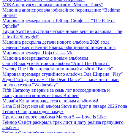
MIKA вернулся с новым синглом "Modern Times"
Мадонна анонсировала юбилейное переиздание “Bedtime
Stories”
Мировая премьера клипа Тейлор Свифт — "The Fate of
Ophelia"
Taylor Swift выпустила четыре новые версии альбома "The
Life of a Showgirl"
Мадонна раскрыла детали нового альбома 2026 года
Селена Гомес и Бенни Бланко официально поженились
Мировая премьера: Doja Cat — Vie
Мадонна возвращается с новым альбомом
Cardi B выпускает новый альбом "Am I The Drama?"
Twenty One Pilots представили новый альбом "Breach"
Мировая премьера студийного альбома Эда Ширана "Play"
Леди Гага дарит нам "The Dead Dance" — мрачный гимн
нового сезона "Wednesday"
Fifth Harmony впервые за семь лет воссоединились и
выступили на концерте Jonas Brothers
Мэрайя Кэри возвращается с новым альбомом!
Lana Del Rey: новый альбом Stove выйдет в январе 2026 года
Тейлор Свифт выходит замуж
Премьера нового альбома Maroon 5 — Love Is Like
Тейлор Свифт раскрыла трек-лист и дату релиза грядущего
альбома
Тейлор Свифт объявляет новую эру