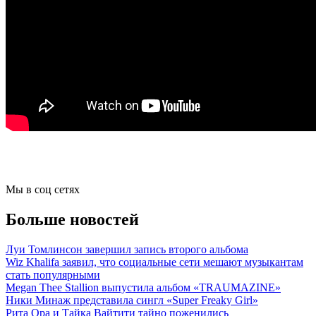
Мы в соц сетях
Больше новостей
Луи Томлинсон завершил запись второго альбома
Wiz Khalifa заявил, что социальные сети мешают музыкантам
стать популярными
Megan Thee Stallion выпустила альбом «TRAUMAZINE»
Ники Минаж представила сингл «Super Freaky Girl»
Рита Ора и Тайка Вайтити тайно поженились