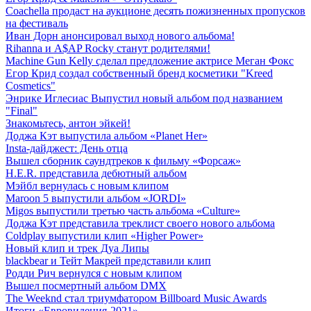
Coachella продаст на аукционе десять пожизненных пропусков
на фестиваль
Иван Дорн анонсировал выход нового альбома!
Rihanna и A$AP Rocky станут родителями!
Machine Gun Kelly сделал предложение актрисе Меган Фокс
Егор Крид создал собственный бренд косметики "Kreed
Cosmetics"
Энрике Иглесиас Выпустил новый альбом под названием
"Final"
Знакомьтесь, антон эйкей!
Доджа Кэт выпустила альбом «Planet Her»
Insta-дайджест: День отца
Вышел сборник саундтреков к фильму «Форсаж»
H.E.R. представила дебютный альбом
Мэйбл вернулась с новым клипом
Maroon 5 выпустили альбом «JORDI»
Migos выпустили третью часть альбома «Culture»
Доджа Кэт представила треклист своего нового альбома
Coldplay выпустили клип «Higher Power»
Новый клип и трек Дуа Липы
blackbear и Тейт Макрей представили клип
Родди Рич вернулся с новым клипом
Вышел посмертный альбом DMX
The Weeknd стал триумфатором Billboard Music Awards
Итоги «Евровидения-2021»