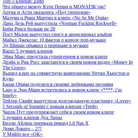
Топ-5 клипов: Zedd
Что общего между Кэти Перри и MONATIK’ом?
Артик и Асти оказались «Под гипнозом»
Малума и Рики Мартин в клипе «No Se Me Quita»
Лана Дель Рей выпустила «Norman Fucking Rockwell»
Биби Рексе больше не 20
Пост Малон выпустил сингл и анонсировал альбом
Майкл Джексон: 10 фактов о короле поп-музыки
Эд Ширан объявил о перерыве в музыке
Bazzi: 5 лучших клипов
Эйва Макс предстала супергероем в новом клипе
Дрэйк и Рик Росс хвастаются в своем новом видео «Money In
The Grave»
Вышел клип на совместную композицию Уитни Хьюстон и
Kygo
Барак Обама поделился своими любимыми песнями
Lauv и Энн-Мари встретились в новом клипе «****, i’m
lonely»
Тейлор Свифт выпустила долгожданную пластинку «Lover»
5 Seconds of Summer с новым клипом «Teeth»
Чарли Пут предупреждает себя в своем новом клипе
5 лучших клипов Дуа Липы
Билли Айлиш прервала рекорд Lil Nas X
Деми Ловато – 27!
У Мэйбл все «ОК»