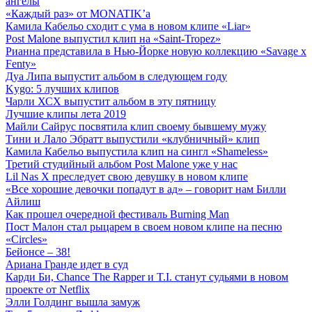
ангелы
«Каждый раз» от MONATIK’а
Камила Кабельо сходит с ума в новом клипе «Liar»
Post Malone выпустил клип на «Saint-Tropez»
Рианна представила в Нью-Йорке новую коллекцию «Savage x
Fenty»
Дуа Липа выпустит альбом в следующем году
Kygo: 5 лучших клипов
Чарли ХСХ выпустит альбом в эту пятницу
Лучшие клипы лета 2019
Майли Сайрус посвятила клип своему бывшему мужу
Тини и Лало Эбратт выпустили «клубничный» клип
Камила Кабельо выпустила клип на сингл «Shameless»
Третий студийный альбом Post Malone уже у нас
Lil Nas X преследует свою девушку в новом клипе
«Все хорошие девочки попадут в ад» – говорит нам Билли
Айлиш
Как прошел очередной фестиваль Burning Man
Пост Малон стал рыцарем в своем новом клипе на песню
«Circles»
Бейонсе – 38!
Ариана Гранде идет в суд
Карди Би, Chance The Rapper и T.I. станут судьями в новом
проекте от Netflix
Элли Голдинг вышла замуж